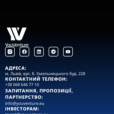
F
L
T
Y
a
i
e
o
c
n
l
u
e
k
e
t
b
e
g
u
АДРЕСА:
o
d
r
b
‍м. Львів, вул. Б. Хмельницького буд. 228
o
i
a
e
КОНТАКТНИЙ ТЕЛЕФОН:
k
n
m
+38 068 646 77 10
ЗАПИТАННЯ, ПРОПОЗИЦІЇ,
ПАРТНЕРСТВО:
‍info@youventure.eu
ІНВЕСТОРАМ: