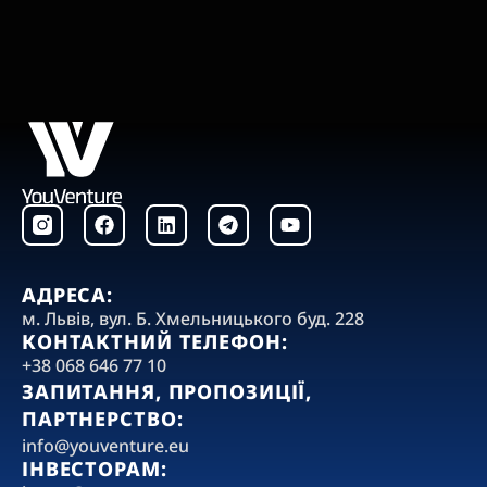
F
L
T
Y
a
i
e
o
c
n
l
u
e
k
e
t
b
e
g
u
АДРЕСА:
o
d
r
b
‍м. Львів, вул. Б. Хмельницького буд. 228
o
i
a
e
КОНТАКТНИЙ ТЕЛЕФОН:
k
n
m
+38 068 646 77 10
ЗАПИТАННЯ, ПРОПОЗИЦІЇ,
ПАРТНЕРСТВО:
‍info@youventure.eu
ІНВЕСТОРАМ: