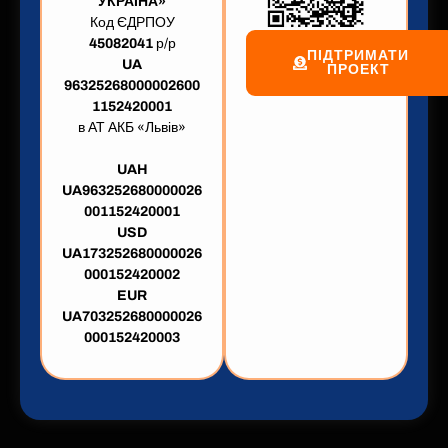
УКРАЇНА»
Код ЄДРПОУ
45082041
р/р
ПІДТРИМАТИ
UA
ПРОЕКТ
96325268000002600
1152420001
в АТ АКБ «Львів»
UAH
UA963252680000026
001152420001
USD
UA173252680000026
000152420002
EUR
UA703252680000026
000152420003