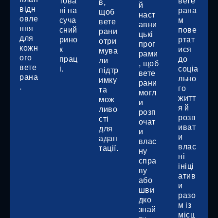
това
вете
в,
й
відн
ні на
рана
щоб
наст
овле
суча
м
вете
авни
ння
сний
пове
рани
цькі
для
рино
ртат
отри
прог
кожн
к
ися
мува
рами
ого
прац
до
ли
, щоб
вете
і.
соціа
підтр
вете
рана
льно
имку
рани
.
го
та
могл
житт
мож
и
я й
ливо
розп
розв
сті
очат
иват
для
и
и
адап
влас
влас
тації.
ну
ні
спра
ініці
ву
атив
або
и
шви
разо
дко
м із
знай
місц