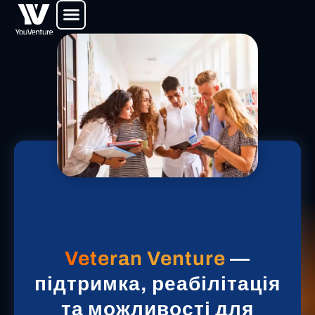
Перейти
до
вмісту
Veteran Venture
—
підтримка, реабілітація
та можливості для