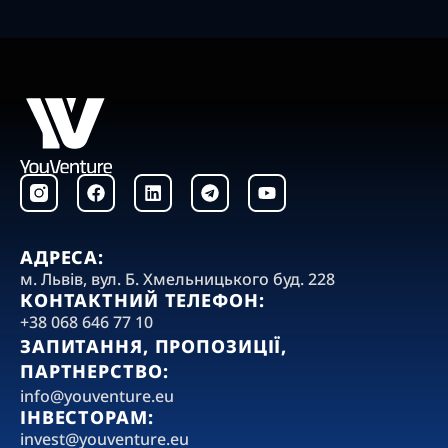
F
L
T
Y
a
i
e
o
c
n
l
u
e
k
e
t
b
e
g
u
АДРЕСА:
o
d
r
b
‍м. Львів, вул. Б. Хмельницького буд. 228
o
i
a
e
КОНТАКТНИЙ ТЕЛЕФОН:
k
n
m
+38 068 646 77 10
ЗАПИТАННЯ, ПРОПОЗИЦІЇ,
ПАРТНЕРСТВО:
‍info@youventure.eu
ІНВЕСТОРАМ:
invest@youventure.eu