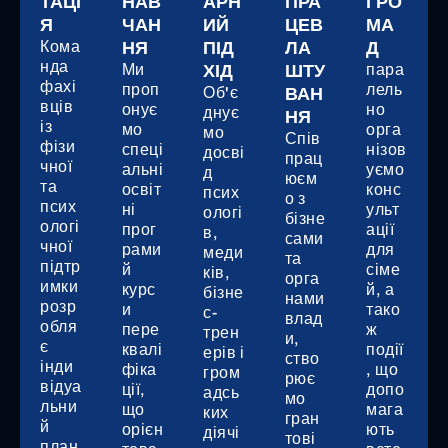
ТАЦІ
НАВ
АРН
ПРА
ГРО
Я
ЧАН
ИЙ
ЦЕВ
МА
Кома
НЯ
ПІД
ЛА
Д
нда
Ми
ХІД
ШТУ
пара
фахі
проп
лель
Об'є
ВАН
вців
онує
но
днує
НЯ
із
мо
орга
мо
Спів
фізи
спеці
нізов
досві
прац
чної
альні
уємо
д
юєм
та
освіт
конс
псих
о з
псих
ні
ульт
ологі
бізне
ологі
прог
ації
в,
сами
чної
рами
для
меди
та
підтр
й
сіме
ків,
орга
имки
курс
й, а
бізне
нами
розр
и
тако
с-
влад
обля
пере
ж
трен
и,
є
квалі
події
ерів і
ство
інди
фіка
, що
гром
рює
відуа
ції,
допо
адсь
мо
льни
що
мага
ких
гран
й
орієн
ють
діячі
тові
план