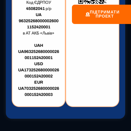
Код ЄДРПОУ
45082041
р/р
ПІДТРИМАТИ
UA
ПРОЕКТ
96325268000002600
1152420001
в АТ АКБ «Львів»
UAH
UA963252680000026
001152420001
USD
UA173252680000026
000152420002
EUR
UA703252680000026
000152420003