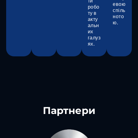
ти
евою
робо
спіль
ту в
ното
акту
ю.
альн
их
галуз
ях.
Партнери