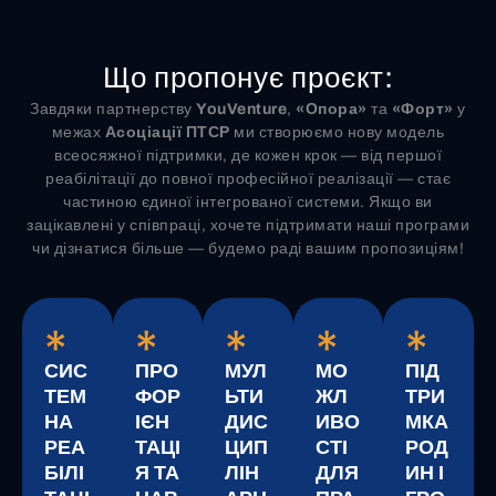
Що пропонує проєкт:
Завдяки партнерству
YouVenture
,
«Опора»
та
«Форт»
у
межах
Асоціації ПТСР
ми створюємо нову модель
всеосяжної підтримки, де кожен крок — від першої
реабілітації до повної професійної реалізації — стає
частиною єдиної інтегрованої системи. Якщо ви
зацікавлені у співпраці, хочете підтримати наші програми
чи дізнатися більше — будемо раді вашим пропозиціям!
*
*
*
*
*
СИС
ПРО
МУЛ
МО
ПІД
ТЕМ
ФОР
ЬТИ
ЖЛ
ТРИ
НА
ІЄН
ДИС
ИВО
МКА
РЕА
ТАЦІ
ЦИП
СТІ
РОД
БІЛІ
Я ТА
ЛІН
ДЛЯ
ИН І