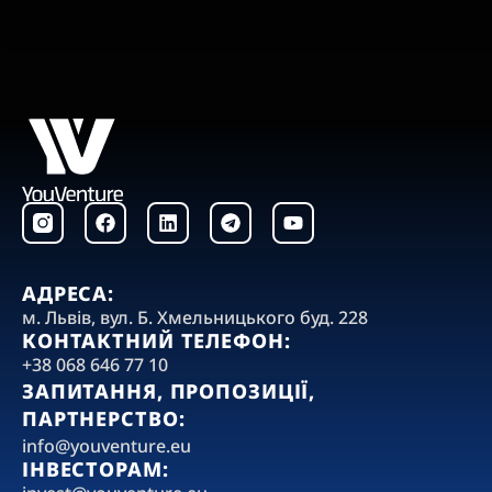
F
L
T
Y
a
i
e
o
c
n
l
u
e
k
e
t
b
e
g
u
АДРЕСА:
o
d
r
b
‍м. Львів, вул. Б. Хмельницького буд. 228
o
i
a
e
КОНТАКТНИЙ ТЕЛЕФОН:
k
n
m
+38 068 646 77 10
ЗАПИТАННЯ, ПРОПОЗИЦІЇ,
ПАРТНЕРСТВО:
‍info@youventure.eu
ІНВЕСТОРАМ: